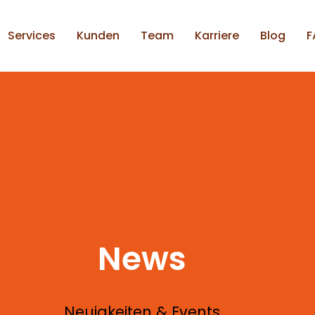
Services
Kunden
Team
Karriere
Blog
F
News
Neuigkeiten & Events