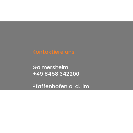
Kontaktiere uns
Gaimersheim
+49 8458 342200
Pfaffenhofen a. d. Ilm
+49 8441 4990750
info@alarmanlagen-poleschak.de