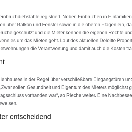
ruchdiebstähle registriert. Neben Einbrüchen in Einfamilien
en über Balkon und Fenster sowie in die oberen Etagen ein, d
brüche geschützt und die Mieter kennen die eigenen Rechte und
 wenn es um das Mieten geht. Laut des aktuellen Deloitte Prop
 Mietwohnungen die Verantwortung und damit auch die Kosten trägt
ht
lienhauses in der Regel über verschließbare Eingangstüren und
z. „Zwar sollen Gesundheit und Eigentum des Mieters möglichst g
tragsschluss vorhanden war“, so Rieche weiter. Eine Nachbesse
rweisen.
ter entscheidend