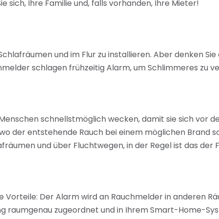
sich, Ihre Familie und, falls vorhanden, Ihre Mieter!
Schlafräumen und im Flur zu installieren. Aber denken Sie 
elder schlagen frühzeitig Alarm, um Schlimmeres zu ve
nschen schnellstmöglich wecken, damit sie sich vor dem
wo der entstehende Rauch bei einem möglichen Brand so 
afräumen und über Fluchtwegen, in der Regel ist das der F
e Vorteile: Der Alarm wird an Rauchmelder in anderen R
ng raumgenau zugeordnet und in Ihrem Smart-Home-Syst