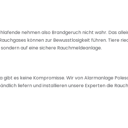
chlafende nehmen also Brandgeruch nicht wahr. Das alle
 Rauchgases können zur Bewusstlosigkeit führen. Tiere rie
“, sondern auf eine sichere Rauchmeldeanlage.
 gibt es keine Kompromisse. Wir von Alarmanlage Polesc
tändlich liefern und installieren unsere Experten die Rau
chten sich über unser Angebot informieren?