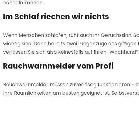
handeln können.
Im Schlaf riechen wir nichts
Wenn Menschen schlafen, ruht auch ihr Geruchssinn. S
wichtig sind. Denn bereits zwei Lungenzüge des giftigen
verlassen Sie sich also keinesfalls auf Ihren „Wachhund
Rauchwarnmelder vom Profi
Rauchwarnmelder müssen zuverlässig funktionieren – da
Ihre Räumlichkeiten am besten geeignet ist. Selbstvers
Sie haben Fragen zum Thema Rauchwarnmelder oder mö
Dann wenden Sie sich gerne direkt an uns.